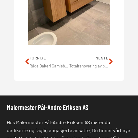
FORRIGE
NESTE
Råde Bakeri Gamlebyen
Totalrenovering av bad
Malermester Pål-Andre Eriksen AS
Hos Malermester Pål-André Eriksen AS møter du
dedikerte og faglig engasjerte ansatte. Du finner vårt nye