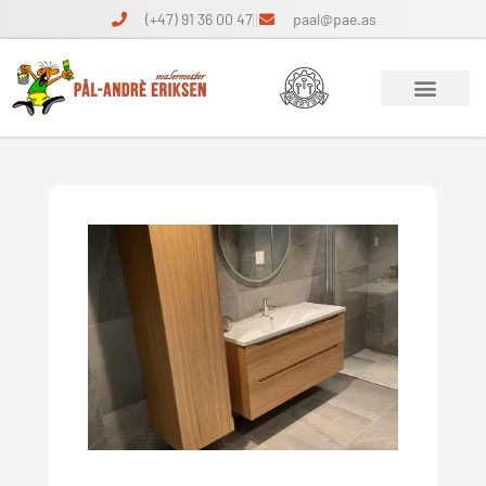
(+47) 91 36 00 47
paal@pae.as