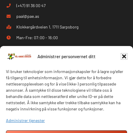
(+47) 91 36 00 47
paal@pae.as
Klokkergårdveien 1, 1711 Sarpsborg
Man-Fre: 07:00 - 16:00
Følg oss på Facebook
Administrer personvernet ditt
Følg oss på Instagram
Vi bruker teknologier som informasjonskapsler for å lagre og/eller
få tilgang til enhetsinformasjon. Vi gjør dette for å forbedre
Navigasjon
nettleseropplevelsen og for å vise (ikke-) personlig tilpassede
annonser. Å samtykke til disse teknologiene vil tillate oss å
Hjem
Om oss
behandle data som nettleseratferd eller unike ID-er på dette
nettstedet. Å ikke samtykke eller trekke tilbake samtykke kan ha
Tjenester
Ansatte
negativ innvirkning på visse funksjoner og funksjoner.
Våre prosjekter
Kontakt oss
Administrer tjenester
Referanser