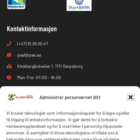
Kontaktinformasjon
(+47) 91 36 00 47
paal@pae.as
Klokkergårdveien 1, 1711 Sarpsborg
Man-Fre: 07:00 - 16:00
Følg oss på Facebook
Administrer personvernet ditt
Følg oss på Instagram
Vi bruker teknologier som informasjonskapsler for å lagre og/eller
få tilgang til enhetsinformasjon. Vi gjør dette for å forbedre
Navigasjon
nettleseropplevelsen og for å vise (ikke-) personlig tilpassede
annonser. Å samtykke til disse teknologiene vil tillate oss å
Hjem
Om oss
behandle data som nettleseratferd eller unike ID-er på dette