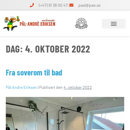
(+47) 91 36 00 47
paal@pae.as
DAG:
4. OKTOBER 2022
Fra soverom til bad
Pål Andre Eriksen
|
Publisert den
4. oktober 2022